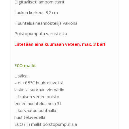
Digitaaliset lämpömittarit
Luukun korkeus 32 cm
Huuhteluaineannostelija vakiona
Poistopumpulla varustettu
Liitetään aina kuumaan veteen, max. 3 bar!
ECO mallit
Lisäksi:
– ei +85°C huuhteluvettä
lasketa suoraan viemäriin
– likaisen veden poisto
ennen huuhtelua noin 3L
– korvautuu puhtaalla
huuhteluvedellä
ECO (T) mallit poistopumpullisia