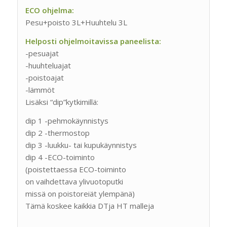
ECO ohjelma:
Pesu+poisto 3L+Huuhtelu 3L
Helposti ohjelmoitavissa paneelista:
-pesuajat
-huuhteluajat
-poistoajat
-lämmöt
Lisäksi “dip”kytkimillä:
dip 1 -pehmokäynnistys
dip 2 -thermostop
dip 3 -luukku- tai kupukäynnistys
dip 4 -ECO-toiminto
(poistettaessa ECO-toiminto
on vaihdettava ylivuotoputki
missä on poistoreiät ylempänä)
Tämä koskee kaikkia DTja HT malleja