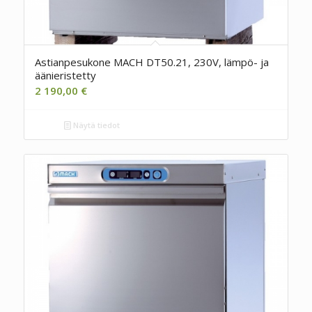
Astianpesukone MACH DT50.21, 230V, lämpö- ja
äänieristetty
2 190,00
€
Näytä tiedot