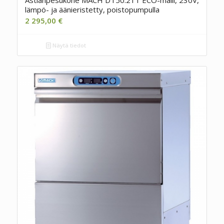
Astianpesukone MACH DT50.21T ECO-malli, 230V,
lämpö- ja äänieristetty, poistopumpulla
2 295,00
€
Näytä tiedot